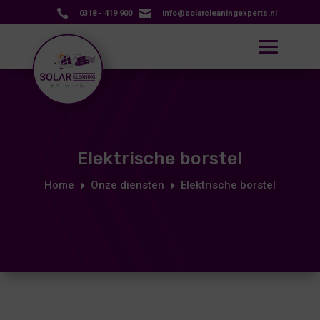


0318 - 419 900
info@solarcleaningexperts.nl
Elektrische borstel
Home
Onze diensten
Elektrische borstel
E
E