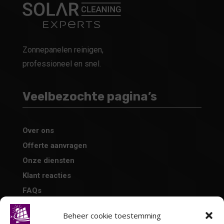
Zonnepanelen reinigen,
professioneel en snel.
Veelbezochte pagina’s
Over ons
Offerte aanvragen
Onze diensten
Klant reacties
FAQs
Beheer cookie toestemming
Contact Informatie